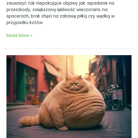
zauważyć tak niepokojące objawy jak: wpadanie na
przeszkody, zwiększoną lękliwość wieczorami, na
spacerach, brak chęci na zabawę piłką czy wędką w
przypadku kotów.
Read More »
Otyłość
–
nieoczywiste
zagrożenie