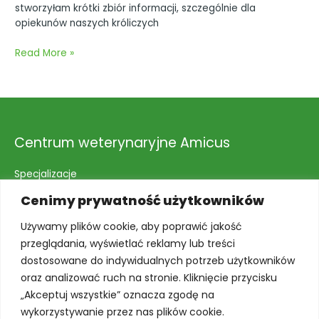
stworzyłam krótki zbiór informacji, szczególnie dla
opiekunów naszych króliczych
Read More »
Centrum weterynaryjne Amicus
Specjalizacje
O nas
Cenimy prywatność użytkowników
Jak dojechać?
Kontakt
Używamy plików cookie, aby poprawić jakość
Blog
przeglądania, wyświetlać reklamy lub treści
Regulamin konkursu – Otwarcie Amicusa na ulicy
dostosowane do indywidualnych potrzeb użytkowników
Zakładowej
oraz analizować ruch na stronie. Kliknięcie przycisku
Ortopedia weterynaryjna
„Akceptuj wszystkie” oznacza zgodę na
wykorzystywanie przez nas plików cookie.