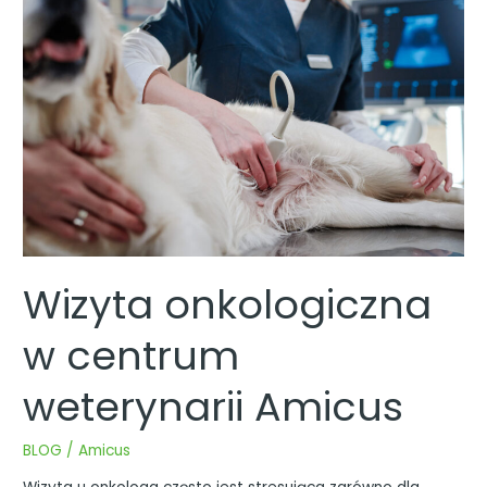
onkologiczna
w
centrum
weterynarii
Amicus
Wizyta onkologiczna
w centrum
weterynarii Amicus
BLOG
/
Amicus