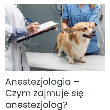
Anestezjologia
–
Czym
zajmuje
się
anestezjolog?
Anestezjologia –
Czym zajmuje się
anestezjolog?