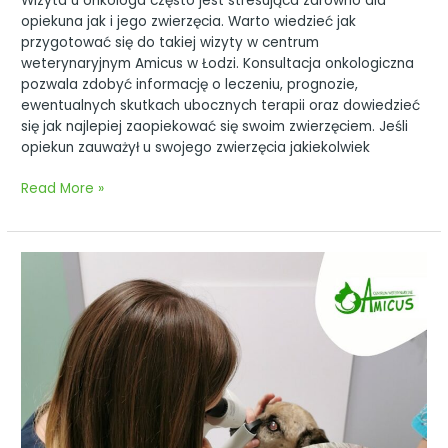
Wizyta u onkologa często jest stresująca zarówno dla
opiekuna jak i jego zwierzęcia. Warto wiedzieć jak
przygotować się do takiej wizyty w centrum
weterynaryjnym Amicus w Łodzi. Konsultacja onkologiczna
pozwala zdobyć informację o leczeniu, prognozie,
ewentualnych skutkach ubocznych terapii oraz dowiedzieć
się jak najlepiej zaopiekować się swoim zwierzęciem. Jeśli
opiekun zauważył u swojego zwierzęcia jakiekolwiek
Read More »
Czym
jest
„Cherry
eye”
(„wiśniowe
oko”)?