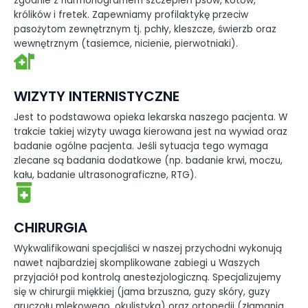
zgodnie z harmonogramem szczepień psów, kotów,
królików i fretek. Zapewniamy profilaktykę przeciw
pasożytom zewnętrznym tj. pchły, kleszcze, świerzb oraz
wewnętrznym (tasiemce, nicienie, pierwotniaki).
WIZYTY INTERNISTYCZNE
Jest to podstawowa opieka lekarska naszego pacjenta. W
trakcie takiej wizyty uwaga kierowana jest na wywiad oraz
badanie ogólne pacjenta. Jeśli sytuacja tego wymaga
zlecane są badania dodatkowe (np. badanie krwi, moczu,
kału, badanie ultrasonograficzne, RTG).
CHIRURGIA
Wykwalifikowani specjaliści w naszej przychodni wykonują
nawet najbardziej skomplikowane zabiegi u Waszych
przyjaciół pod kontrolą anestezjologiczną. Specjalizujemy
się w chirurgii miękkiej (jama brzuszna, guzy skóry, guzy
gruczołu mlekowego, okulistyka) oraz ortopedii (złamania,