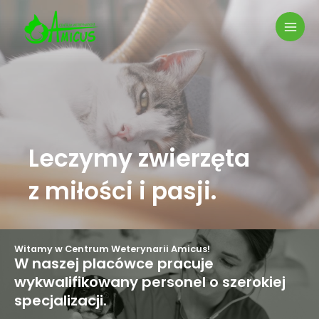
Skip
MAI
to
MEN
content
Leczymy zwierzęta
z miłości i pasji.
Witamy w Centrum Weterynarii Amicus!
W naszej placówce pracuje
wykwalifikowany personel o szerokiej
specjalizacji.