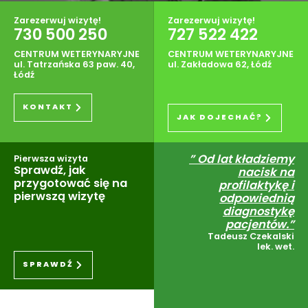
Zarezerwuj wizytę!
Zarezerwuj wizytę!
730 500 250
727 522 422
CENTRUM WETERYNARYJNE
CENTRUM WETERYNARYJNE
ul. Tatrzańska 63 paw. 40,
ul. Zakładowa 62, Łódź
Łódź
KONTAKT
JAK DOJECHAĆ?
” Od lat kładziemy
Pierwsza wizyta
Sprawdź, jak
nacisk na
przygotować się na
profilaktykę i
pierwszą wizytę
odpowiednią
diagnostykę
pacjentów.”
Tadeusz Czekalski
lek. wet.
SPRAWDŹ