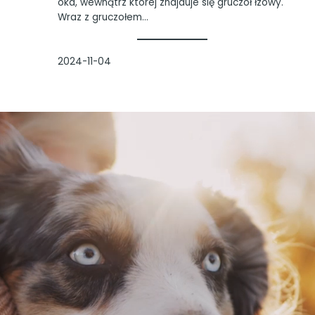
oka, wewnątrz której znajduje się gruczoł łzowy.
Wraz z gruczołem…
2024-11-04