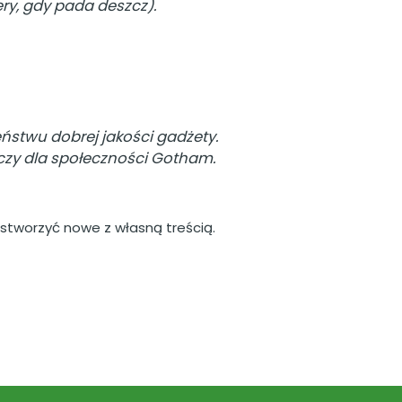
ry, gdy pada deszcz).
eństwu dobrej jakości gadżety.
czy dla społeczności Gotham.
 stworzyć nowe z własną treścią.