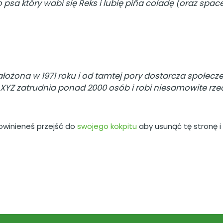
sa który wabi się Reks i lubię piña coladę (oraz space
łożona w 1971 roku i od tamtej pory dostarcza społecz
XYZ zatrudnia ponad 2000 osób i robi niesamowite rze
owinieneś przejść do
swojego kokpitu
aby usunąć tę stronę i