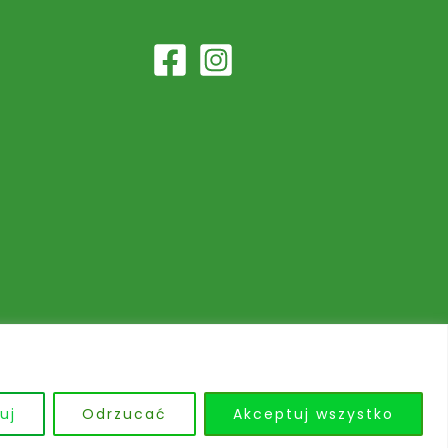
Leczymy zwierzęta z miłości i pasji do nich.
uj
Odrzucać
Akceptuj wszystko