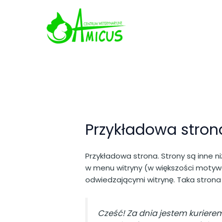
Skip
to
content
Przykładowa stron
Przykładowa strona. Strony są inne ni
w menu witryny (w większości motywó
odwiedzającymi witrynę. Taka strona
Cześć! Za dnia jestem kuriere